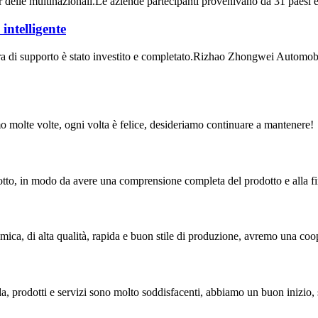
 delle multinazionali.Le aziende partecipanti provenivano da 31 paesi e r
intelligente
tra di supporto è stato investito e completato.Rizhao Zhongwei Automobil
amo molte volte, ogni volta è felice, desideriamo continuare a mantenere!
otto, in modo da avere una comprensione completa del prodotto e alla f
nomica, di alta qualità, rapida e buon stile di produzione, avremo una co
da, prodotti e servizi sono molto soddisfacenti, abbiamo un buon inizio,