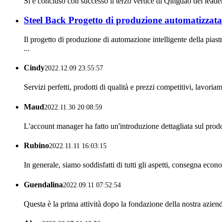
Si è concluso con successo il terzo vertice di Qingdao dei leader
Steel Back Progetto di produzione automatizzata 
Il progetto di produzione di automazione intelligente della pias
...
Cindy
2022.12.09 23:55:57
Servizi perfetti, prodotti di qualità e prezzi competitivi, lavori
Maud
2022.11.30 20:08:59
L'account manager ha fatto un'introduzione dettagliata sul prod
Rubino
2022.11.11 16:03:15
In generale, siamo soddisfatti di tutti gli aspetti, consegna eco
Guendalina
2022.09.11 07:52:54
Questa è la prima attività dopo la fondazione della nostra azien