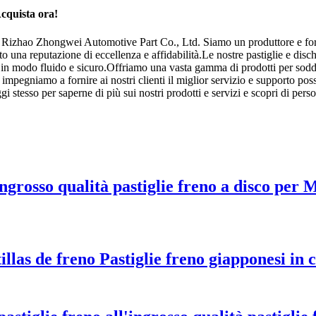
Acquista ora!
 Rizhao Zhongwei Automotive Part Co., Ltd. Siamo un produttore e fornitore
 una reputazione di eccellenza e affidabilità.Le nostre pastiglie e dischi
 in modo fluido e sicuro.Offriamo una vasta gamma di prodotti per soddisfa
pegniamo a fornire ai nostri clienti il ​​miglior servizio e supporto poss
i stesso per saperne di più sui nostri prodotti e servizi e scopri di perso
'ingrosso qualità pastiglie freno a disco p
llas de freno Pastiglie freno giapponesi in 