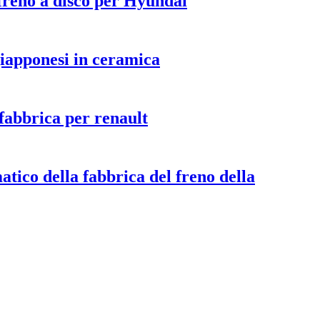
 freno a disco per Hyundai
giapponesi in ceramica
 fabbrica per renault
tico della fabbrica del freno della