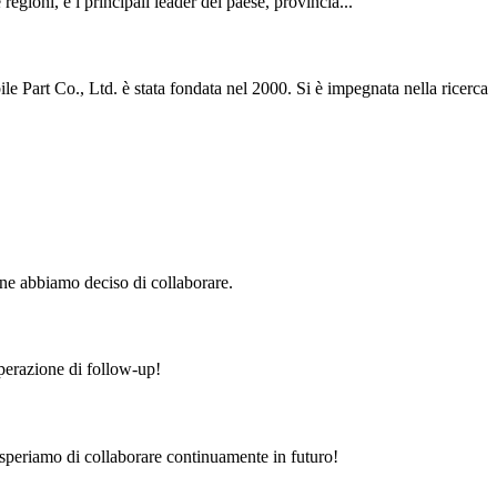
egioni, e i principali leader del paese, provincia...
e Part Co., Ltd. è stata fondata nel 2000. Si è impegnata nella ricerca
ine abbiamo deciso di collaborare.
operazione di follow-up!
 speriamo di collaborare continuamente in futuro!