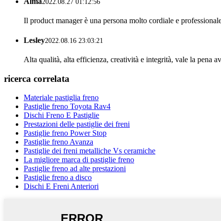
Alma
2022.08.27 01:12:56
Il product manager è una persona molto cordiale e professional
Lesley
2022.08.16 23:03:21
Alta qualità, alta efficienza, creatività e integrità, vale la pen
ricerca correlata
Materiale pastiglia freno
Pastiglie freno Toyota Rav4
Dischi Freno E Pastiglie
Prestazioni delle pastiglie dei freni
Pastiglie freno Power Stop
Pastiglie freno Avanza
Pastiglie dei freni metalliche Vs ceramiche
La migliore marca di pastiglie freno
Pastiglie freno ad alte prestazioni
Pastiglie freno a disco
Dischi E Freni Anteriori