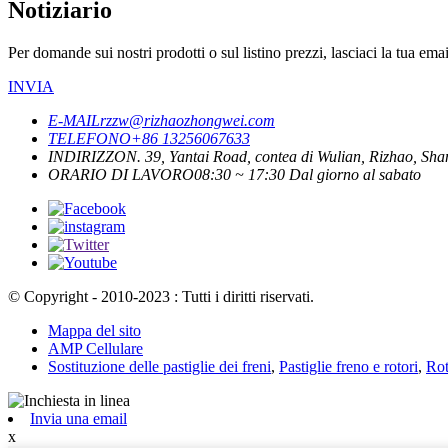
Notiziario
Per domande sui nostri prodotti o sul listino prezzi, lasciaci la tua ema
INVIA
E-MAIL
rzzw@rizhaozhongwei.com
TELEFONO
+86 13256067633
INDIRIZZO
N. 39, Yantai Road, contea di Wulian, Rizhao, Sh
ORARIO DI LAVORO
08:30 ~ 17:30 Dal giorno al sabato
© Copyright - 2010-2023 : Tutti i diritti riservati.
Mappa del sito
AMP Cellulare
Sostituzione delle pastiglie dei freni
,
Pastiglie freno e rotori
,
Rot
Invia una email
x