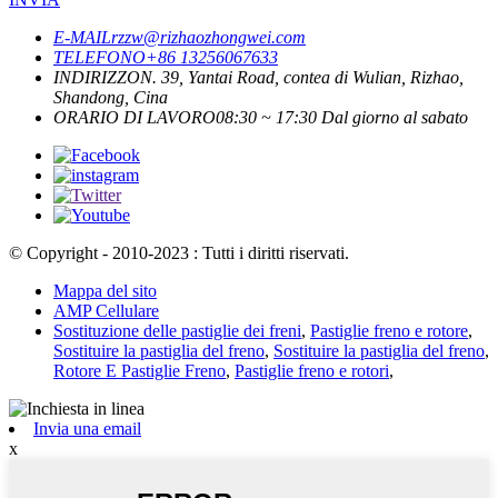
E-MAIL
rzzw@rizhaozhongwei.com
TELEFONO
+86 13256067633
INDIRIZZO
N. 39, Yantai Road, contea di Wulian, Rizhao,
Shandong, Cina
ORARIO DI LAVORO
08:30 ~ 17:30 Dal giorno al sabato
© Copyright - 2010-2023 : Tutti i diritti riservati.
Mappa del sito
AMP Cellulare
Sostituzione delle pastiglie dei freni
,
Pastiglie freno e rotore
,
Sostituire la pastiglia del freno
,
Sostituire la pastiglia del freno
,
Rotore E Pastiglie Freno
,
Pastiglie freno e rotori
,
Invia una email
x