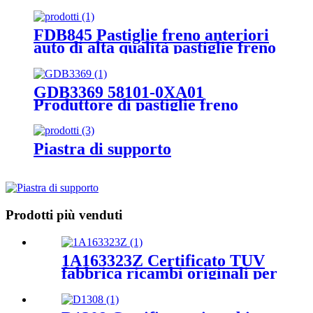
pastiglie freno giapponesi in
ceramica
FDB845 Pastiglie freno anteriori
auto di alta qualità pastiglie freno
all'ingrosso in fabbrica per
renault
GDB3369 58101-0XA01
Produttore di pastiglie freno
all'ingrosso qualità pastiglie freno
a disco per Hyundai
Piastra di supporto
Prodotti più venduti
1A163323Z Certificato TUV
fabbrica ricambi originali per
MAZDA AZ WAGON MJ21S
660