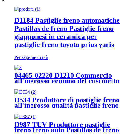
D1184 Pastiglie freno automatiche
Pastillas de freno Pastiglie freno
giapponesi in ceramica per
pastiglie freno toyota prius yaris
Per saperne di più
04465-02220 D1210 Commercio
all'ingrosso genuino del cuscinetto
del freno automatico della
fabbrica del freno della Cina per
il cuscinetto del freno delle
D534 Produttore di pastiglie freno
automobili di toyota corolla
all'ingrosso qualità pastiglie freno
a disco per MITSUBISHI
D987 TUV Produttore pastiglie
freno freno auto Pastillas de freno