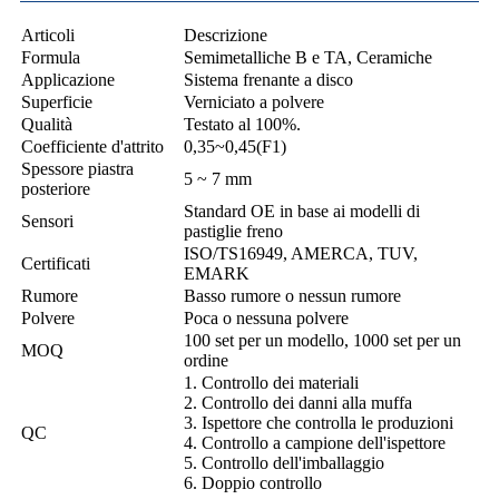
Articoli
Descrizione
Formula
Semimetalliche B e TA, Ceramiche
Applicazione
Sistema frenante a disco
Superficie
Verniciato a polvere
Qualità
Testato al 100%.
Coefficiente d'attrito
0,35~0,45(F1)
Spessore piastra
5 ~ 7 mm
posteriore
Standard OE in base ai modelli di
Sensori
pastiglie freno
ISO/TS16949, AMERCA, TUV,
Certificati
EMARK
Rumore
Basso rumore o nessun rumore
Polvere
Poca o nessuna polvere
100 set per un modello, 1000 set per un
MOQ
ordine
1. Controllo dei materiali
2. Controllo dei danni alla muffa
3. Ispettore che controlla le produzioni
QC
4. Controllo a campione dell'ispettore
5. Controllo dell'imballaggio
6. Doppio controllo