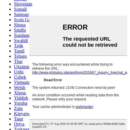
Slovenian
Somali
Samoan
Scots Gaelic
Shona
Sindhi
Sundanese
Swahili
Tajik
Tamil
Telugu
Thai
Ukrainian
Urdu
Uzbek
Vietnamese
Welsh
Xhosa
Yiddish
Yoruba
Zulu
Kinyarwanda
Tatar
Oriya
Turkmen