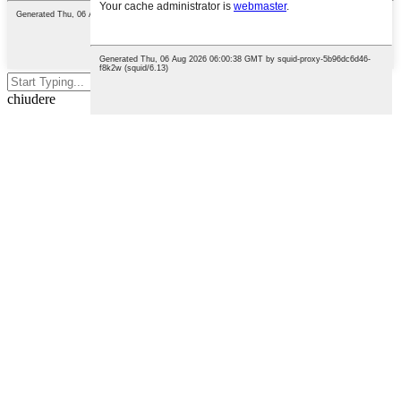
Premi invio per cercare o ESC per
chiudere
English
French
German
Portuguese
Spanish
Russian
Japanese
Korean
Arabic
Irish
Greek
Turkish
Italian
Danish
Romanian
Indonesian
Czech