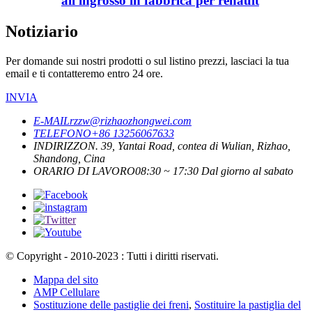
all'ingrosso in fabbrica per renault
Notiziario
Per domande sui nostri prodotti o sul listino prezzi, lasciaci la tua
email e ti contatteremo entro 24 ore.
INVIA
E-MAIL
rzzw@rizhaozhongwei.com
TELEFONO
+86 13256067633
INDIRIZZO
N. 39, Yantai Road, contea di Wulian, Rizhao,
Shandong, Cina
ORARIO DI LAVORO
08:30 ~ 17:30 Dal giorno al sabato
© Copyright - 2010-2023 : Tutti i diritti riservati.
Mappa del sito
AMP Cellulare
Sostituzione delle pastiglie dei freni
,
Sostituire la pastiglia del